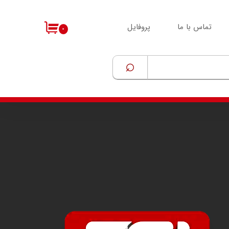
تماس با ما
پروفایل
۰
⌕