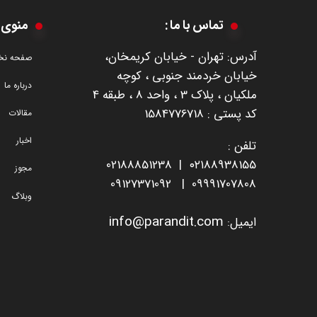
تماس با ما :
منوی 
آدرس: تهران - خیابان کریمخان،
صفحه ن
خیابان خردمند جنوبی ، کوچه
درباره ما
ملکیان ، پلاک 3 ، واحد 8 ، طبقه 4
​​​​​​​کد پستی : 1584776718
مقالات
اخبار
تلفن :
0218885123
8
۰۲۱
88938155 |
مجوز
09127371092
|
09991707808
وبلاگ
i
nfo@parandit.com
ایمیل
: