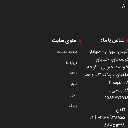
AI
تماس با ما :
منوی سایت
درس: تهران - خیابان
صفحه نخست
ریمخان، خیابان
درباره ما
ردمند جنوبی ، کوچه
مقالات
ملکیان ، پلاک 3 ، واحد
طبقه 4
اخبار
​​​​​​کد پستی :
مجوز
158477671
وبلاگ
تلفن :
021
۰۲۱
88938155 |
8885123
8