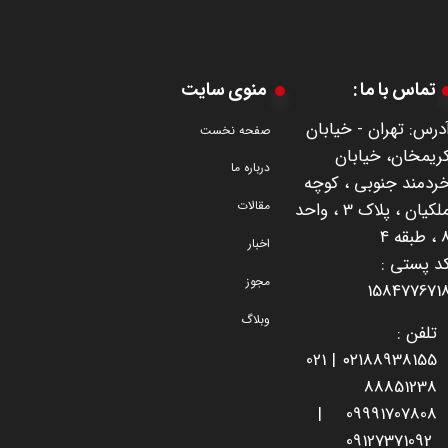
تماس با ما :
منوی سایت
درس: تهران - خیابان
صفحه نخست
ریمخان، خیابان
درباره ما
ردمند جنوبی ، کوچه
مقالات
ملکیان ، پلاک 3 ، واحد
طبقه 4
اخبار
​​​​​​کد پستی :
مجوز
158477671
وبلاگ
تلفن :
021
۰۲۱
88938155 |
8885123
8
|
09991707808
09127371092