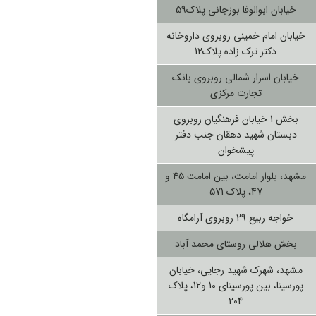
خیابان ابوالوفا بوزجانی پلاک59
خیابان امام خمینی روبروی داروخانه
دکتر ترک زاده پلاک12
خیابان اسرار شمالی روبروی بانک
تجارت مرکزی
بخش 1 خیابان فرهنگیان روبروی
دبستان شهید دهقان جنب دفتر
پیشخوان
مشهد، بلوار امامت، بین امامت 45 و
47، پلاک 571
خواجه ربیع 29 روبروی آرامگاه
بخش هلالی روستای محمد آباد
مشهد، شهرک شهید رجایی، خیابان
پورسینا، بین پورسینای 10 و12، پلاک
204