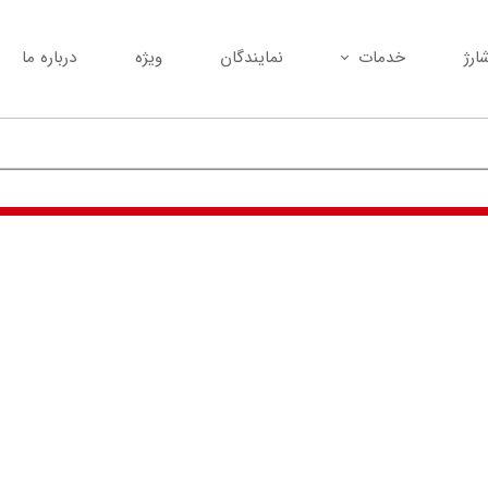
ارژ
خدمات
نمایندگان
ویژه
درباره ما
تعمیر مودم شما با بهترین کیفیت
خرید انواع مودم کارکرده
پیامک انبوه
نصب و راه‌اندازی انواع مودم
تمام کدهای دستوری (USSD)
تعویض مودم کارکرده با مودم نو