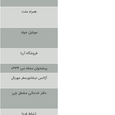
همراه ملت
موبایل جواد
فروشگاه آریا
پیشحوان محله من 0334
آژانس نیشابورسفر مهربال
دفتر خدماتی مشعل چی
ارتباط فردا