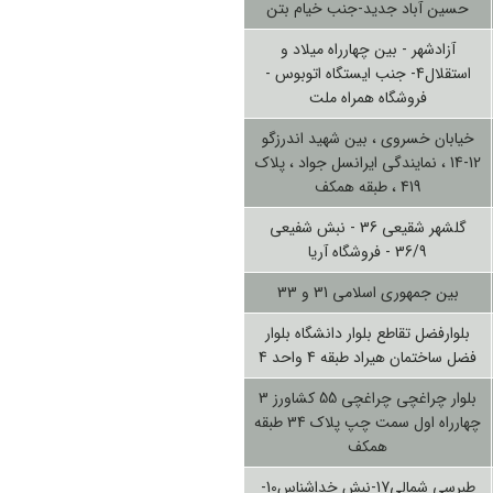
حسین آباد جدید-جنب خیام بتن
آزادشهر - بین چهارراه میلاد و
استقلال4- جنب ایستگاه اتوبوس -
فروشگاه همراه ملت
خیابان خسروی ، بین شهید اندرزگو
12-14 ، نمایندگی ایرانسل جواد ، پلاک
419 ، طبقه همکف
گلشهر شقیعی 36 - نبش شفیعی
36/9 - فروشگاه آریا
بین جمهوری اسلامی 31 و 33
بلوارفضل تقاطع بلوار دانشگاه بلوار
فضل ساختمان هیراد طبقه 4 واحد 4
بلوار چراغچی چراغچی 55 کشاورز 3
چهارراه اول سمت چپ پلاک 34 طبقه
همکف
طبرسی شمالی17-نبش خداشناس10-