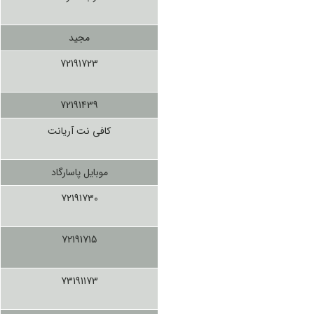
مجید
72191723
72191439
کافی نت آریانت
موبایل پاسارگاد
72191730
72191715
73191173