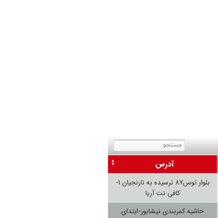
آدرس
بلوار توس87 نرسیده به نارنجیان 1-
کافی نت آریا
حاشیه کمربندی نیشابور-ابتدای