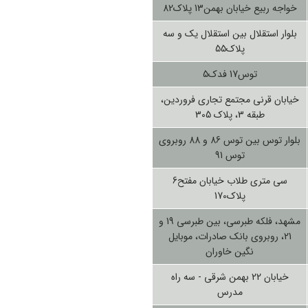
خواجه ربیع خیابان بهمن13 پلاک82
بلوار استقلال بین استقلال یک و سه
پلاک55
توس17 فدک5
خیابان قرنی مجتمع تجاری فروردین،
طبقه 3، پلاک 305
بلوار توس بین توس 86 و 88 روبروی
توس 91
سی متری طلاب خیابان مفتح6
پلاک170
مشهد، فلکه طبرسی، بین طبرسی 19 و
21، روبروی بانک صادرات، موبایل
نگین خاوران
خیابان 22 بهمن شرقی - سه راه
مدرس