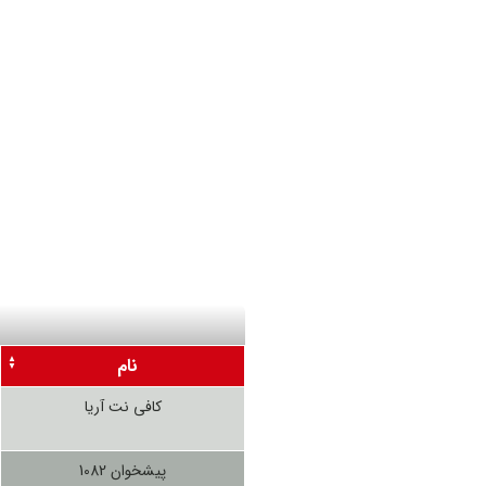
نام
کافی نت آریا
پیشخوان 1082