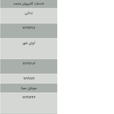
خدمات کامپیوتر محمد
ندائی
72191417
آوای شهر
72191204
72191119
موبایل سینا
72191446