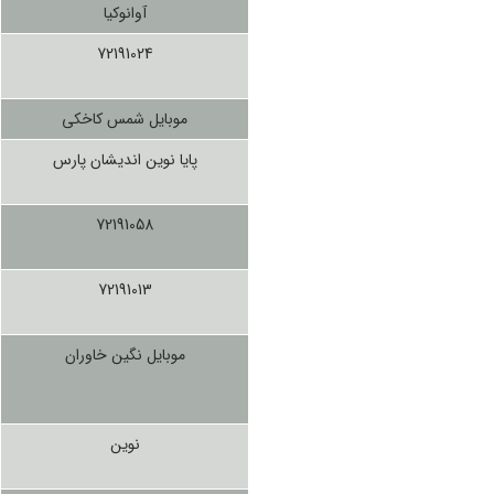
آوانوکیا
72191024
موبایل شمس کاخکی
پایا نوین اندیشان پارس
72191058
72191013
موبایل نگین خاوران
نوین