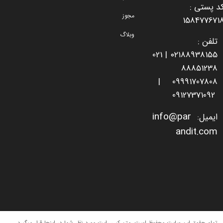
​​​​​​کد پستی :
مجوز
158477671
وبلاگ
تلفن :
021
۰۲۱
88938155 |
8885123
8
|
09991707808
09127371092
i
nfo@par
ایمیل
:
andit.com