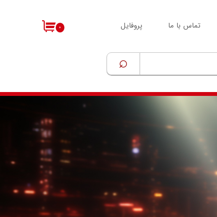
تماس با ما
پروفایل
۰
⌕