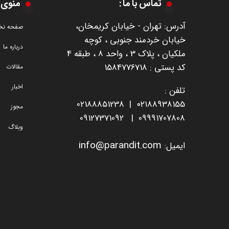
تماس با ما :
منوی 
آدرس: تهران - خیابان کریمخان،
صفحه ن
خیابان خردمند جنوبی ، کوچه
درباره ما
ملکیان ، پلاک 3 ، واحد 8 ، طبقه 4
​​​​​​​کد پستی : 1584776718
مقالات
اخبار
تلفن :
0218885123
8
۰۲۱
88938155 |
مجوز
09127371092
|
09991707808
وبلاگ
i
nfo@parandit.com
ایمیل
: