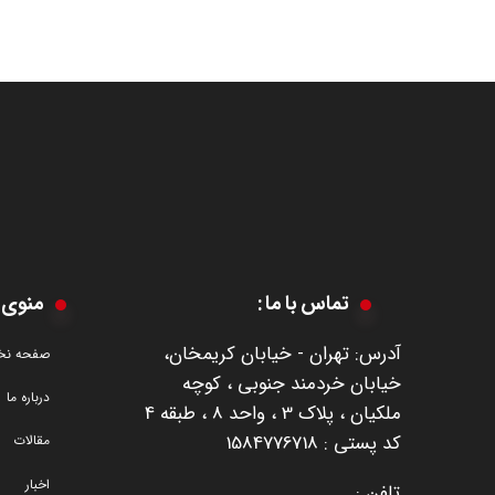
تماس با ما :
منوی 
آدرس: تهران - خیابان کریمخان،
صفحه ن
خیابان خردمند جنوبی ، کوچه
درباره ما
ملکیان ، پلاک 3 ، واحد 8 ، طبقه 4
​​​​​​​کد پستی : 1584776718
مقالات
اخبار
تلفن :