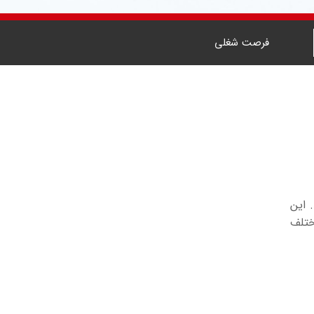
فرصت شغلی
 این
مختلف